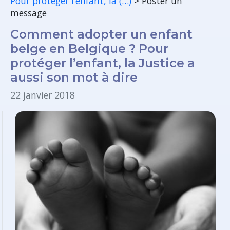
Pour protéger l’enfant, la (…)
>
Poster un
message
Comment adopter un enfant
belge en Belgique ? Pour
protéger l’enfant, la Justice a
aussi son mot à dire
22 janvier 2018