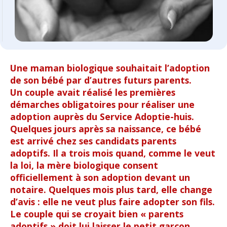
Une maman biologique souhaitait l’adoption
de son bébé par d’autres futurs parents.
Un couple avait réalisé les premières
démarches obligatoires pour réaliser une
adoption auprès du Service Adoptie-huis.
Quelques jours après sa naissance, ce bébé
est arrivé chez ses candidats parents
adoptifs. Il a trois mois quand, comme le veut
la loi, la mère biologique consent
officiellement à son adoption devant un
notaire. Quelques mois plus tard, elle change
d’avis : elle ne veut plus faire adopter son fils.
Le couple qui se croyait bien « parents
adoptifs » doit lui laisser le petit garçon.