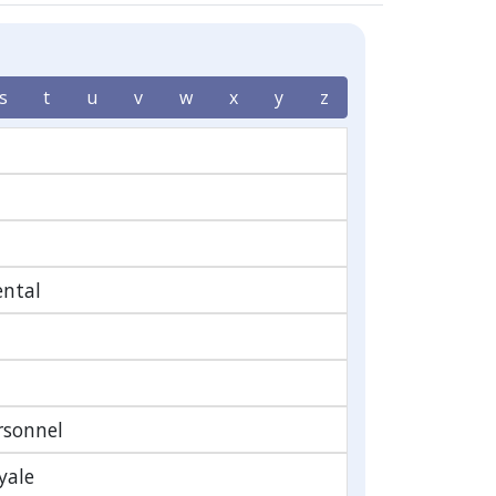
s
t
u
v
w
x
y
z
ntal
rsonnel
yale