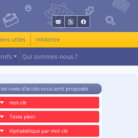
E-mail
RSS
Facebook
iens utiles
Infolettre
Profs
Qui sommes-nous ?
rois voies d’accès vous sont proposés
mot-clé
Texte plein
Alphabétique par mot-clé