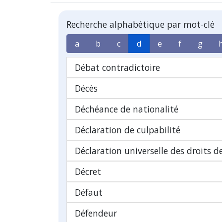
Recherche alphabétique par mot-clé
a
b
c
d
e
f
g
Débat contradictoire
Décès
Déchéance de nationalité
Déclaration de culpabilité
Déclaration universelle des droits 
Décret
Défaut
Défendeur