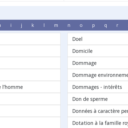
h
i
j
k
l
m
n
o
p
q
r
Doel
Domicile
Dommage
Dommage environneme
de l’homme
Dommages - intérêts
Don de sperme
Données à caractère pe
Dotation à la famille ro