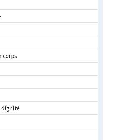
e
n corps
 dignité