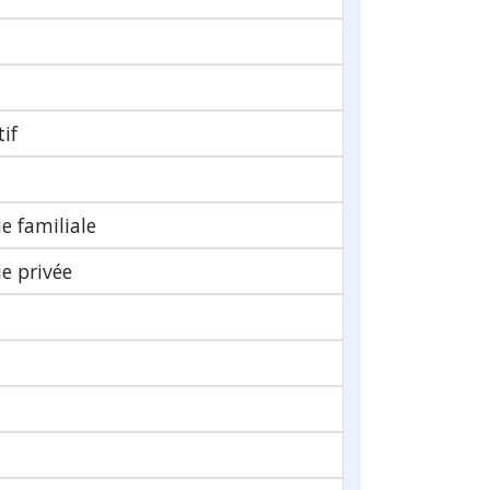
tif
ie familiale
ie privée