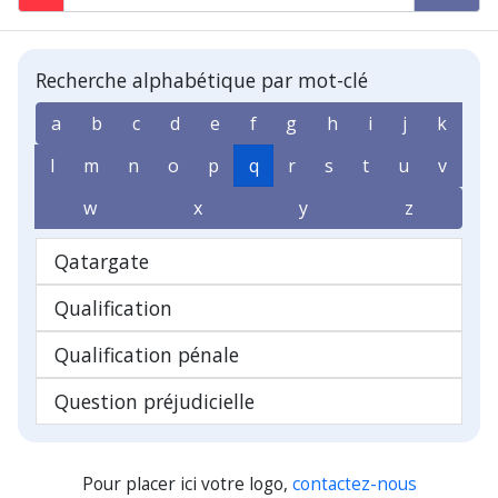
Recherche alphabétique par mot-clé
a
b
c
d
e
f
g
h
i
j
k
l
m
n
o
p
q
r
s
t
u
v
w
x
y
z
Qatargate
Qualification
Qualification pénale
Question préjudicielle
Pour placer ici votre logo,
contactez-nous