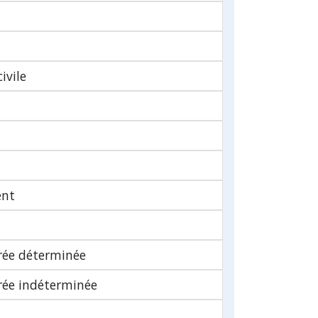
ivile
ent
urée déterminée
urée indéterminée