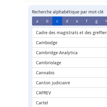
Recherche alphabétique par mot-clé
a
b
c
d
e
f
g
Cadre des magistrats et des greffier
Cambodge
Cambridge-Analytica
Cambriolage
Cannabis
Canton judiciaire
CAPREV
Cartel