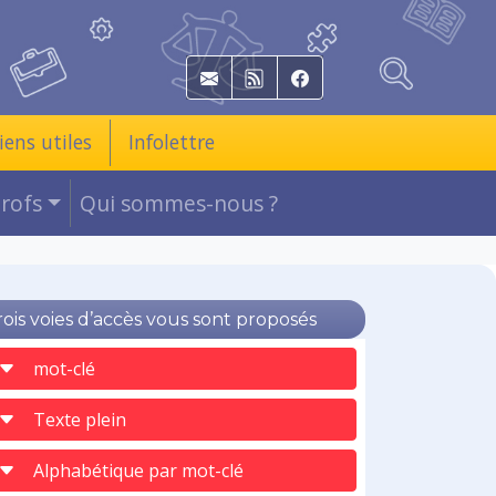
E-mail
RSS
Facebook
iens utiles
Infolettre
Profs
Qui sommes-nous ?
rois voies d’accès vous sont proposés
mot-clé
Texte plein
Alphabétique par mot-clé