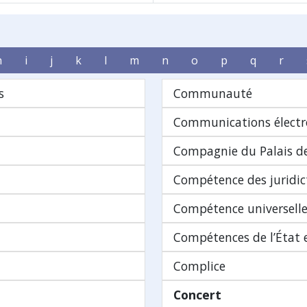
h
i
j
k
l
m
n
o
p
q
r
s
Communauté
Communications électr
Compagnie du Palais de
Compétence des juridic
Compétence universell
Compétences de l’État e
Complice
Concert