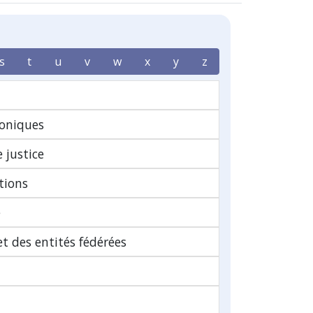
s
t
u
v
w
x
y
z
oniques
 justice
tions
e
t des entités fédérées