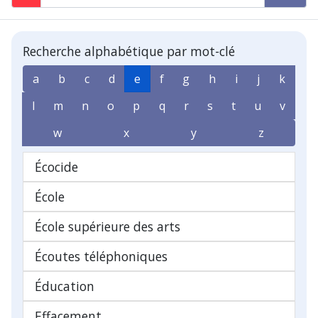
Recherche alphabétique par mot-clé
a
b
c
d
e
f
g
h
i
j
k
l
m
n
o
p
q
r
s
t
u
v
w
x
y
z
Écocide
École
École supérieure des arts
Écoutes téléphoniques
Éducation
Effacement