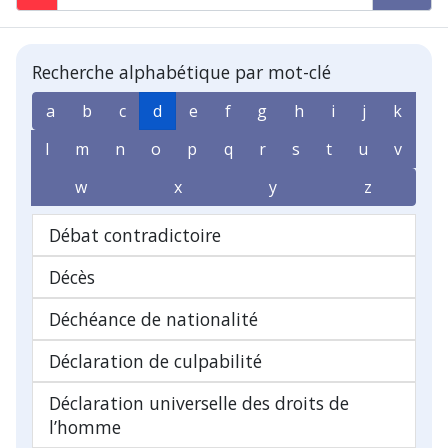
Recherche alphabétique par mot-clé
a
b
c
d
e
f
g
h
i
j
k
l
m
n
o
p
q
r
s
t
u
v
w
x
y
z
Débat contradictoire
Décès
Déchéance de nationalité
Déclaration de culpabilité
Déclaration universelle des droits de
l’homme