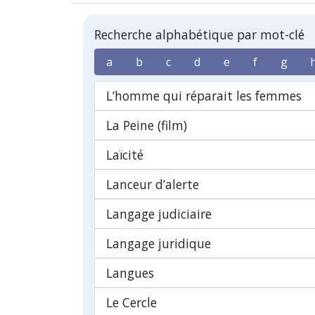
Recherche alphabétique par mot-clé
a
b
c
d
e
f
g
L’homme qui réparait les femmes
La Peine (film)
Laïcité
Lanceur d’alerte
Langage judiciaire
Langage juridique
Langues
Le Cercle