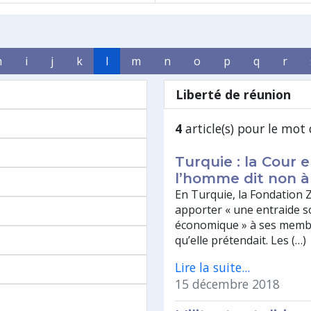
h
i
j
k
l
m
n
o
p
q
r
Liberté de réunion
4
article(s) pour le mot 
Turquie : la Cour 
l’homme dit non à 
En Turquie, la Fondation 
apporter « une entraide soc
économique » à ses membr
qu’elle prétendait. Les (…)
Lire la suite...
15 décembre 2018