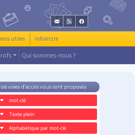
E-mail
RSS
Facebook
iens utiles
Infolettre
Profs
Qui sommes-nous ?
rois voies d’accès vous sont proposés
mot-clé
Texte plein
Alphabétique par mot-clé