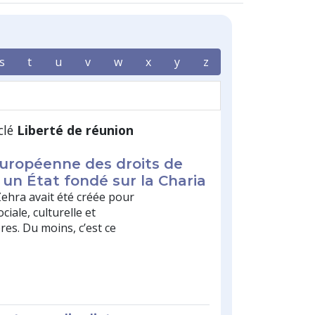
s
t
u
v
w
x
y
z
clé
Liberté de réunion
européenne des droits de
un État fondé sur la Charia
Zehra avait été créée pour
iale, culturelle et
es. Du moins, c’est ce