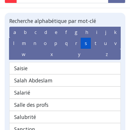
Recherche alphabétique par mot-clé
a
b
c
d
e
f
g
h
i
j
k
l
m
n
o
p
q
r
s
t
u
v
w
x
y
z
Saisie
Salah Abdeslam
Salarié
Salle des profs
Salubrité
Sanction