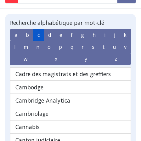
Recherche alphabétique par mot-clé
a
b
c
d
e
f
g
h
i
j
k
l
m
n
o
p
q
r
s
t
u
v
w
x
y
z
Cadre des magistrats et des greffiers
Cambodge
Cambridge-Analytica
Cambriolage
Cannabis
Canton judiciaire