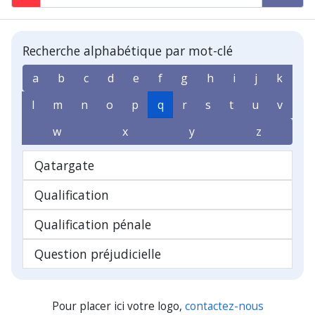
Recherche alphabétique par mot-clé
a
b
c
d
e
f
g
h
i
j
k
l
m
n
o
p
q
r
s
t
u
v
w
x
y
z
Qatargate
Qualification
Qualification pénale
Question préjudicielle
Pour placer ici votre logo,
contactez-nous