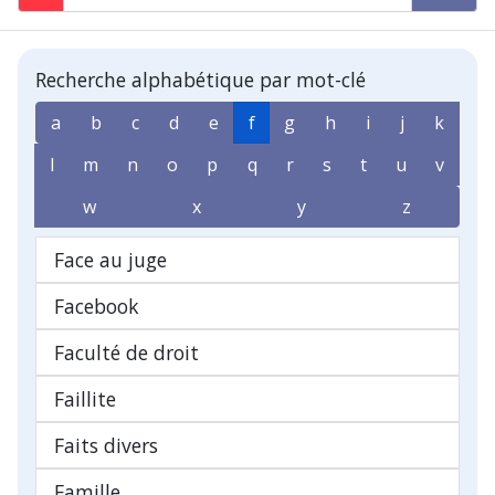
Recherche alphabétique par mot-clé
a
b
c
d
e
f
g
h
i
j
k
l
m
n
o
p
q
r
s
t
u
v
w
x
y
z
Face au juge
Facebook
Faculté de droit
Faillite
Faits divers
Famille