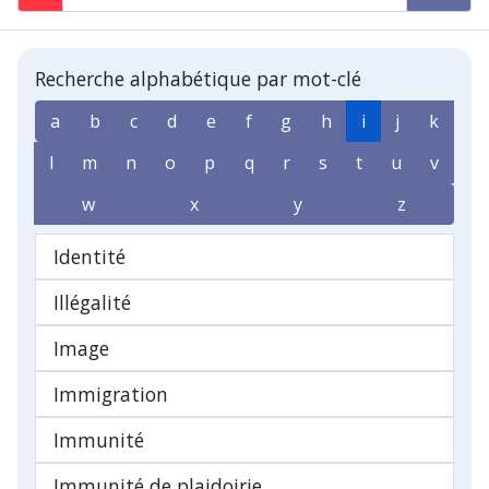
Recherche alphabétique par mot-clé
a
b
c
d
e
f
g
h
i
j
k
l
m
n
o
p
q
r
s
t
u
v
w
x
y
z
Identité
Illégalité
Image
Immigration
Immunité
Immunité de plaidoirie