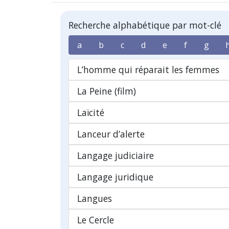
Recherche alphabétique par mot-clé
a
b
c
d
e
f
g
L’homme qui réparait les femmes
La Peine (film)
Laïcité
Lanceur d’alerte
Langage judiciaire
Langage juridique
Langues
Le Cercle