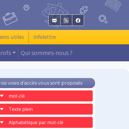
E-mail
RSS
Facebook
iens utiles
Infolettre
Profs
Qui sommes-nous ?
rois voies d’accès vous sont proposés
mot-clé
Texte plein
Alphabétique par mot-clé