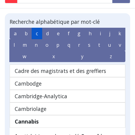
Recherche alphabétique par mot-clé
a
b
c
d
e
f
g
h
i
j
k
l
m
n
o
p
q
r
s
t
u
v
w
x
y
z
Cadre des magistrats et des greffiers
Cambodge
Cambridge-Analytica
Cambriolage
Cannabis