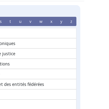
s
t
u
v
w
x
y
z
oniques
 justice
tions
e
t des entités fédérées