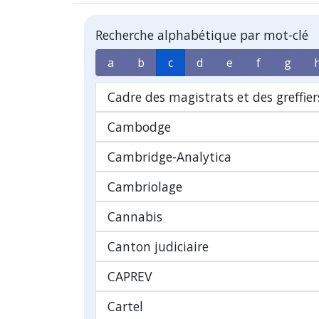
Recherche alphabétique par mot-clé
a
b
c
d
e
f
g
Cadre des magistrats et des greffier
Cambodge
Cambridge-Analytica
Cambriolage
Cannabis
Canton judiciaire
CAPREV
Cartel