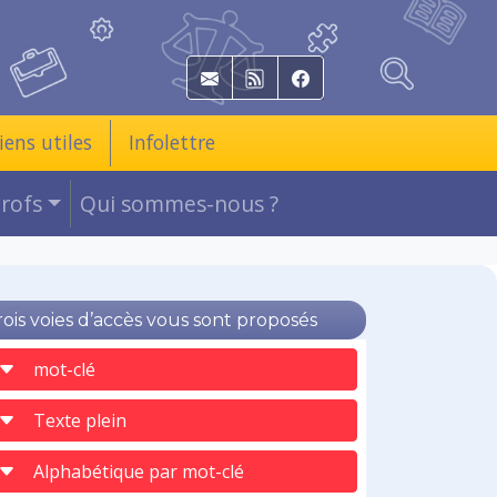
E-mail
RSS
Facebook
iens utiles
Infolettre
Profs
Qui sommes-nous ?
rois voies d’accès vous sont proposés
mot-clé
Texte plein
Alphabétique par mot-clé