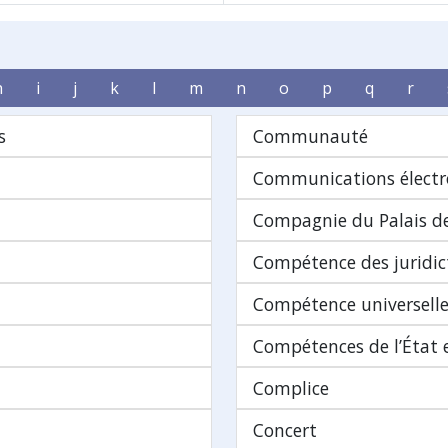
h
i
j
k
l
m
n
o
p
q
r
s
Communauté
Communications électr
Compagnie du Palais de
Compétence des juridic
Compétence universell
Compétences de l’État e
Complice
Concert