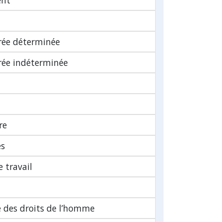
ent
urée déterminée
urée indéterminée
re
es
 travail
 des droits de l’homme