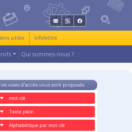
E-mail
RSS
Facebook
iens utiles
Infolettre
Profs
Qui sommes-nous ?
rois voies d’accès vous sont proposés
mot-clé
Texte plein
Alphabétique par mot-clé