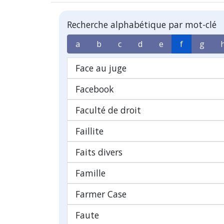
Recherche alphabétique par mot-clé
a
b
c
d
e
f
g
Face au juge
Facebook
Faculté de droit
Faillite
Faits divers
Famille
Farmer Case
Faute