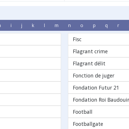
h
i
j
k
l
m
n
o
p
q
r
Fisc
Flagrant crime
Flagrant délit
Fonction de juger
Fondation Futur 21
Fondation Roi Baudoui
Football
Footballgate