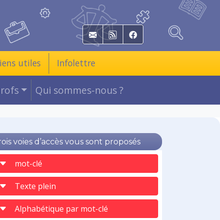
E-mail
RSS
Facebook
iens utiles
Infolettre
Profs
Qui sommes-nous ?
rois voies d’accès vous sont proposés
mot-clé
Texte plein
Alphabétique par mot-clé