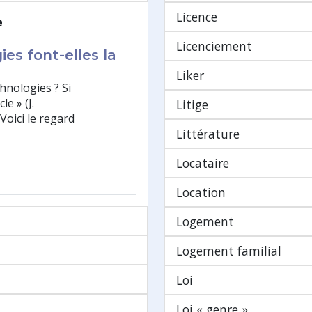
Licence
e
Licenciement
ies font-elles la
Liker
hnologies ? Si
le » (J.
Litige
oici le regard
Littérature
Locataire
Location
Logement
Logement familial
Loi
Loi « genre »