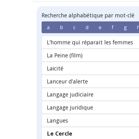
Recherche alphabétique par mot-clé
a
b
c
d
e
f
g
L’homme qui réparait les femmes
La Peine (film)
Laïcité
Lanceur d’alerte
Langage judiciaire
Langage juridique
Langues
Le Cercle