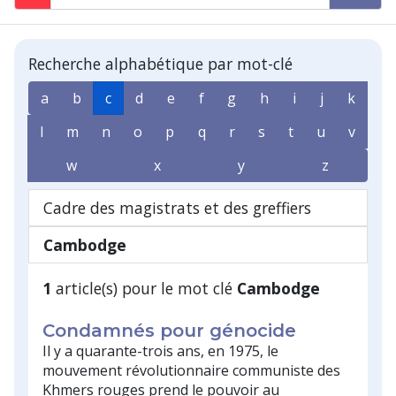
Recherche alphabétique par mot-clé
a
b
c
d
e
f
g
h
i
j
k
l
m
n
o
p
q
r
s
t
u
v
w
x
y
z
Cadre des magistrats et des greffiers
Cambodge
1
article(s) pour le mot clé
Cambodge
Condamnés pour génocide
Il y a quarante-trois ans, en 1975, le
mouvement révolutionnaire communiste des
Khmers rouges prend le pouvoir au