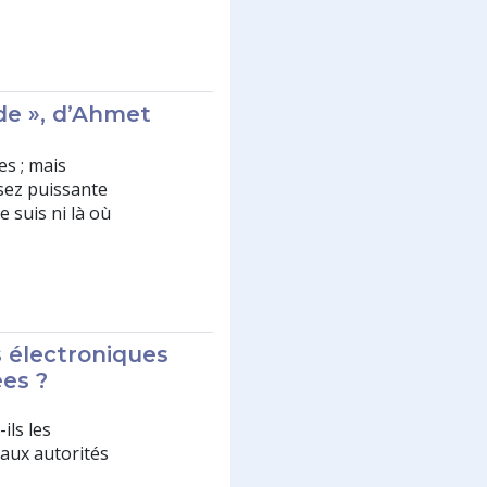
nde », d’Ahmet
es ; mais
sez puissante
ne suis ni là où
 électroniques
es ?
ils les
 aux autorités