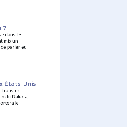
e ?
ve dans les
nt mis un
 de parler et
 États-Unis
y Transfer
ain du Dakota,
ortera le