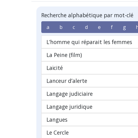
Recherche alphabétique par mot-clé
a
b
c
d
e
f
g
L’homme qui réparait les femmes
La Peine (film)
Laïcité
Lanceur d’alerte
Langage judiciaire
Langage juridique
Langues
Le Cercle