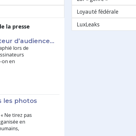
Loyauté fédérale
LuxLeaks
de la presse
ateur d’audience…
phié lors de
essinateurs
t-on en
s les photos
 « Ne tirez pas
organisée en
 humains,