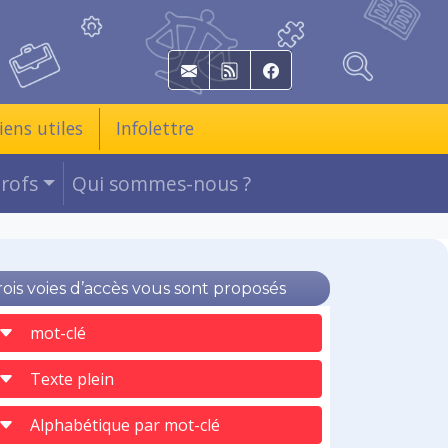
E-mail
RSS
Facebook
iens utiles
Infolettre
Profs
Qui sommes-nous ?
rois voies d’accès vous sont proposés
mot-clé
Texte plein
Alphabétique par mot-clé