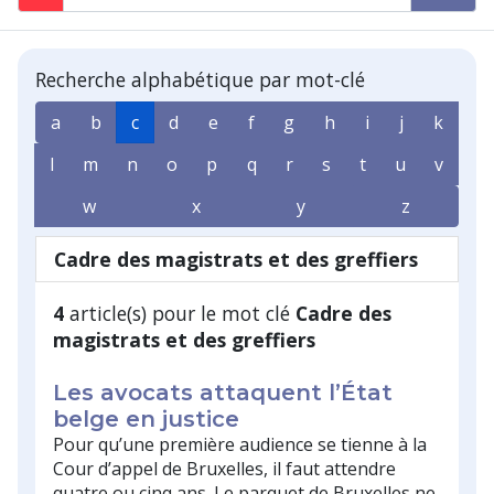
Recherche alphabétique par mot-clé
a
b
c
d
e
f
g
h
i
j
k
l
m
n
o
p
q
r
s
t
u
v
w
x
y
z
Cadre des magistrats et des greffiers
4
article(s) pour le mot clé
Cadre des
magistrats et des greffiers
Les avocats attaquent l’État
belge en justice
Pour qu’une première audience se tienne à la
Cour d’appel de Bruxelles, il faut attendre
quatre ou cinq ans. Le parquet de Bruxelles ne