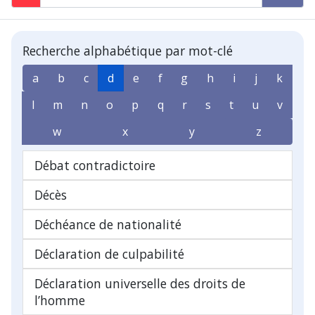
Recherche alphabétique par mot-clé
a
b
c
d
e
f
g
h
i
j
k
l
m
n
o
p
q
r
s
t
u
v
w
x
y
z
Débat contradictoire
Décès
Déchéance de nationalité
Déclaration de culpabilité
Déclaration universelle des droits de
l’homme