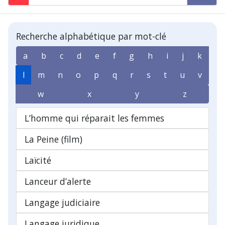
Recherche alphabétique par mot-clé
a
b
c
d
e
f
g
h
i
j
k
l
m
n
o
p
q
r
s
t
u
v
w
x
y
z
L’homme qui réparait les femmes
La Peine (film)
Laïcité
Lanceur d’alerte
Langage judiciaire
Langage juridique