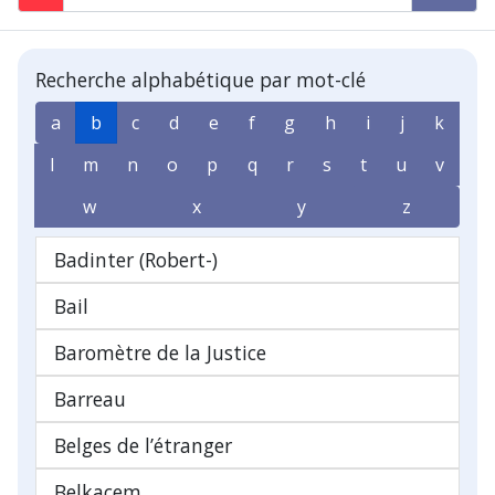
Recherche alphabétique par mot-clé
a
b
c
d
e
f
g
h
i
j
k
l
m
n
o
p
q
r
s
t
u
v
w
x
y
z
Badinter (Robert-)
Bail
Baromètre de la Justice
Barreau
Belges de l’étranger
Belkacem