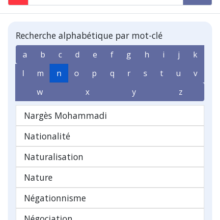
Recherche alphabétique par mot-clé
a
b
c
d
e
f
g
h
i
j
k
l
m
n
o
p
q
r
s
t
u
v
w
x
y
z
Nargès Mohammadi
Nationalité
Naturalisation
Nature
Négationnisme
Négociation