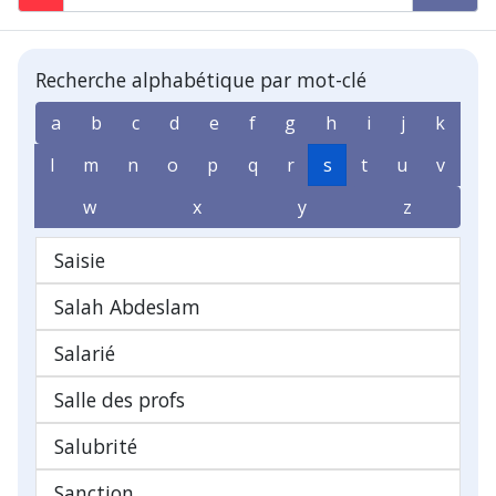
Recherche alphabétique par mot-clé
a
b
c
d
e
f
g
h
i
j
k
l
m
n
o
p
q
r
s
t
u
v
w
x
y
z
Saisie
Salah Abdeslam
Salarié
Salle des profs
Salubrité
Sanction