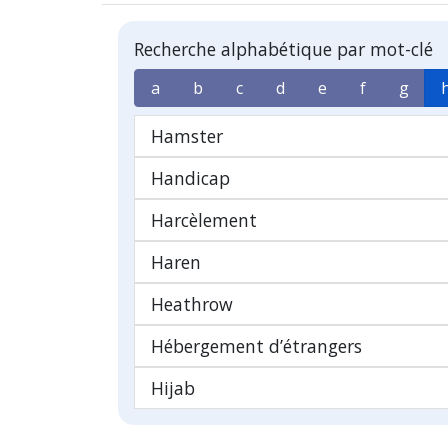
Recherche alphabétique par mot-clé
a
b
c
d
e
f
g
Hamster
Handicap
Harcèlement
Haren
Heathrow
Hébergement d’étrangers
Hijab