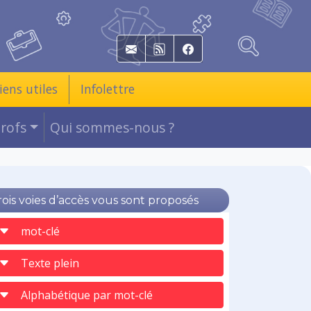
E-mail
RSS
Facebook
iens utiles
Infolettre
Profs
Qui sommes-nous ?
rois voies d’accès vous sont proposés
mot-clé
Texte plein
Alphabétique par mot-clé