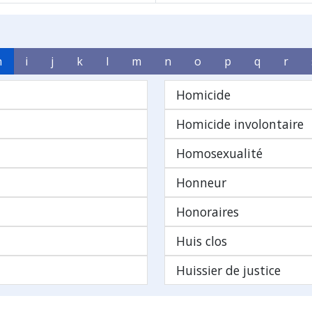
h
i
j
k
l
m
n
o
p
q
r
Homicide
Homicide involontaire
Homosexualité
Honneur
Honoraires
Huis clos
Huissier de justice