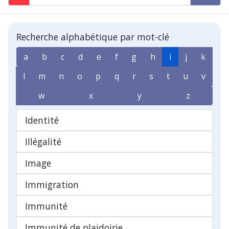
Recherche alphabétique par mot-clé
a
b
c
d
e
f
g
h
i
j
k
l
m
n
o
p
q
r
s
t
u
v
w
x
y
z
Identité
Illégalité
Image
Immigration
Immunité
Immunité de plaidoirie