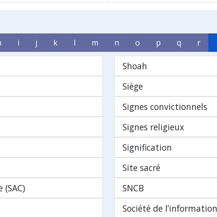
h
i
j
k
l
m
n
o
p
q
r
Shoah
Siège
Signes convictionnels
Signes religieux
Signification
Site sacré
 (SAC)
SNCB
Société de l’informatio