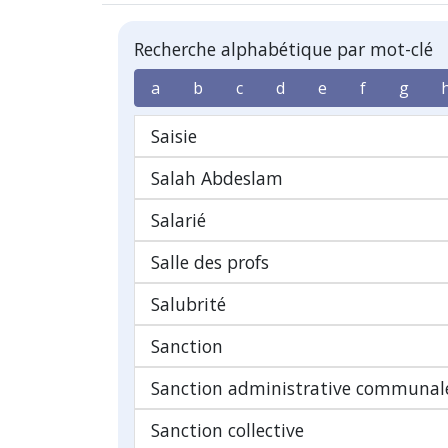
Recherche alphabétique par mot-clé
a
b
c
d
e
f
g
Saisie
Salah Abdeslam
Salarié
Salle des profs
Salubrité
Sanction
Sanction administrative communale
Sanction collective