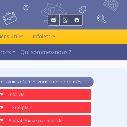
E-mail
RSS
Facebook
iens utiles
Infolettre
Profs
Qui sommes-nous ?
rois voies d’accès vous sont proposés
mot-clé
Texte plein
Alphabétique par mot-clé