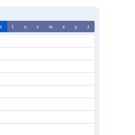
s
t
u
v
w
x
y
z
n