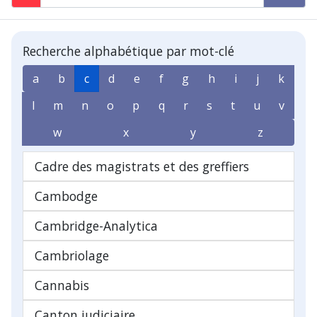
Recherche alphabétique par mot-clé
a
b
c
d
e
f
g
h
i
j
k
l
m
n
o
p
q
r
s
t
u
v
w
x
y
z
Cadre des magistrats et des greffiers
Cambodge
Cambridge-Analytica
Cambriolage
Cannabis
Canton judiciaire