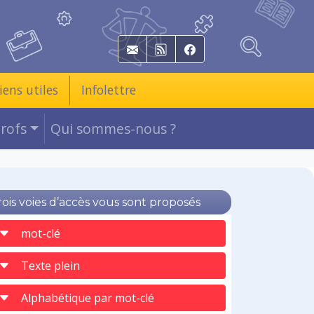
E-mail
RSS
Facebook
iens utiles
Infolettre
Profs
Qui sommes-nous ?
rois voies d’accès vous sont proposés
mot-clé
Texte plein
Alphabétique par mot-clé