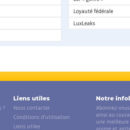
Loyauté fédérale
LuxLeaks
Liens utiles
Notre info
 ?
Nous contacter
Abonnez-vous 
ainsi au cour
?
Conditions d’utilisation
une meilleure
Liens utiles
anime et agite