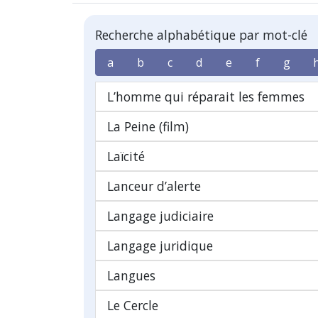
Recherche alphabétique par mot-clé
a
b
c
d
e
f
g
L’homme qui réparait les femmes
La Peine (film)
Laïcité
Lanceur d’alerte
Langage judiciaire
Langage juridique
Langues
Le Cercle