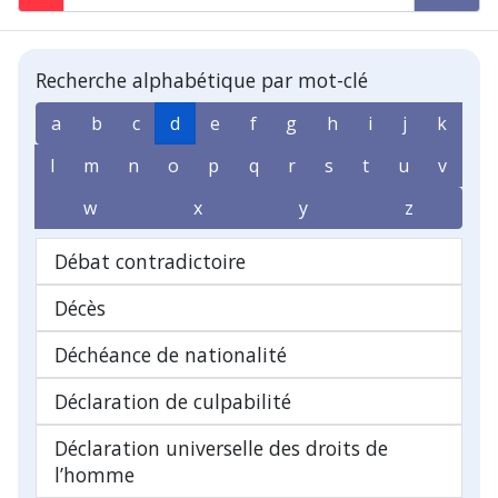
Recherche alphabétique par mot-clé
a
b
c
d
e
f
g
h
i
j
k
l
m
n
o
p
q
r
s
t
u
v
w
x
y
z
Débat contradictoire
Décès
Déchéance de nationalité
Déclaration de culpabilité
Déclaration universelle des droits de
l’homme