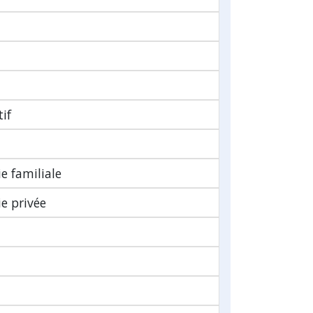
tif
ie familiale
ie privée