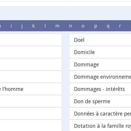
h
i
j
k
l
m
n
o
p
q
r
Doel
Domicile
Dommage
Dommage environneme
de l’homme
Dommages - intérêts
Don de sperme
Données à caractère pe
Dotation à la famille ro