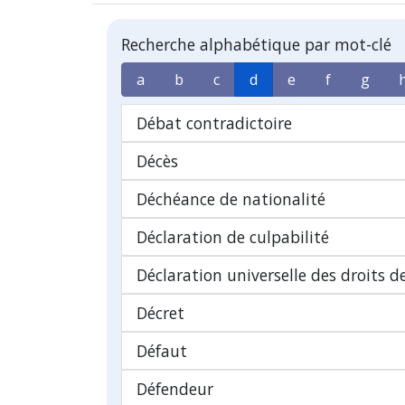
Recherche alphabétique par mot-clé
a
b
c
d
e
f
g
Débat contradictoire
Décès
Déchéance de nationalité
Déclaration de culpabilité
Déclaration universelle des droits 
Décret
Défaut
Défendeur