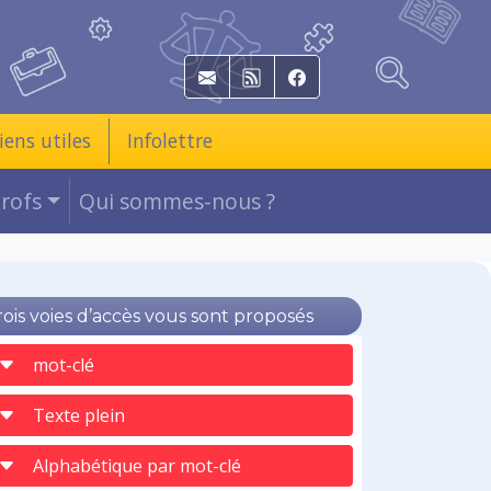
E-mail
RSS
Facebook
iens utiles
Infolettre
Profs
Qui sommes-nous ?
rois voies d’accès vous sont proposés
mot-clé
Texte plein
Alphabétique par mot-clé