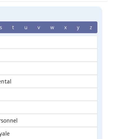
s
t
u
v
w
x
y
z
ntal
rsonnel
yale