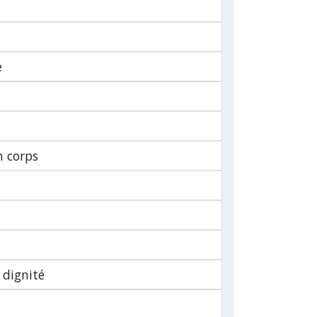
e
n corps
 dignité