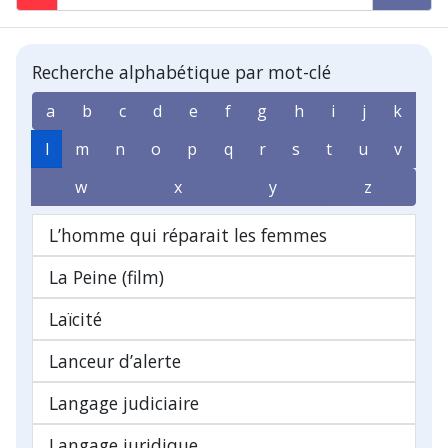
Recherche alphabétique par mot-clé
a
b
c
d
e
f
g
h
i
j
k
l
m
n
o
p
q
r
s
t
u
v
w
x
y
z
L’homme qui réparait les femmes
La Peine (film)
Laïcité
Lanceur d’alerte
Langage judiciaire
Langage juridique