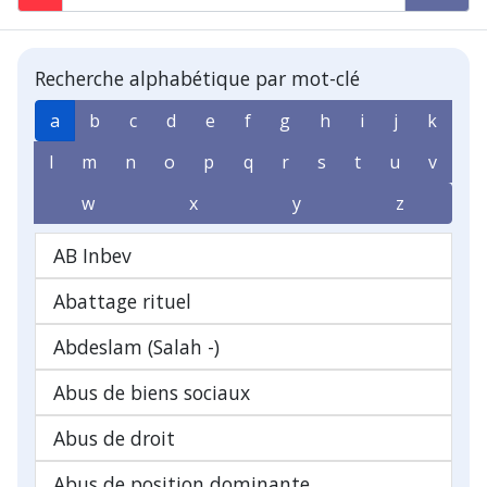
Recherche alphabétique par mot-clé
a
b
c
d
e
f
g
h
i
j
k
l
m
n
o
p
q
r
s
t
u
v
w
x
y
z
AB Inbev
Abattage rituel
Abdeslam (Salah -)
Abus de biens sociaux
Abus de droit
Abus de position dominante