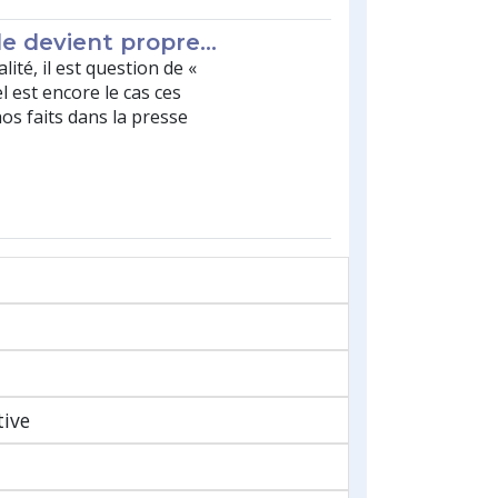
le devient propre…
ité, il est question de «
l est encore le cas ces
hos faits dans la presse
tive