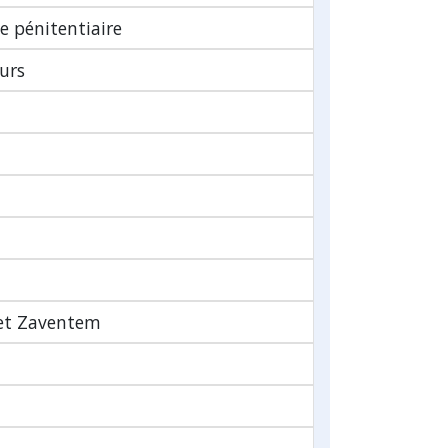
ce pénitentiaire
urs
 et Zaventem