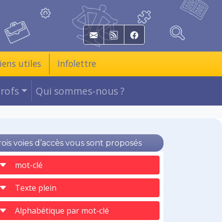
E-mail
RSS
Facebook
iens utiles
Infolettre
Profs
Qui sommes-nous ?
rois voies d’accès vous sont proposés
mot-clé
Texte plein
Alphabétique par mot-clé