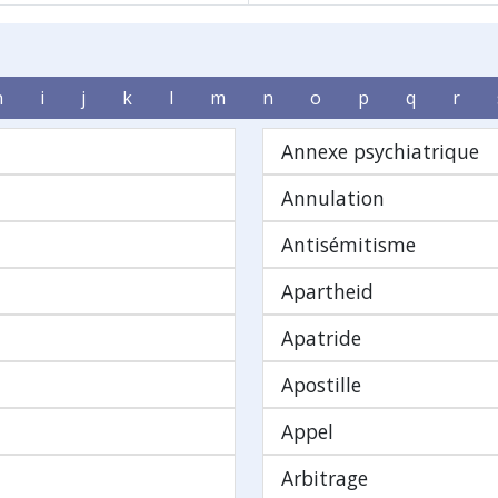
h
i
j
k
l
m
n
o
p
q
r
Annexe psychiatrique
Annulation
Antisémitisme
Apartheid
Apatride
Apostille
Appel
Arbitrage