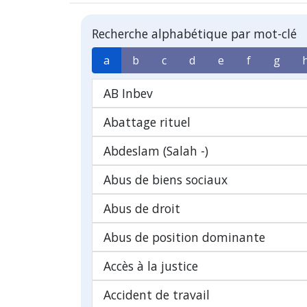
Recherche alphabétique par mot-clé
a
b
c
d
e
f
g
AB Inbev
Abattage rituel
Abdeslam (Salah -)
Abus de biens sociaux
Abus de droit
Abus de position dominante
Accès à la justice
Accident de travail