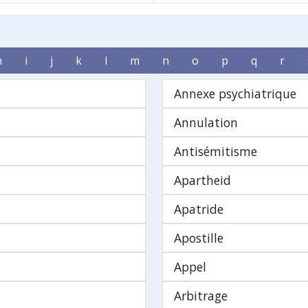
h
i
j
k
l
m
n
o
p
q
r
Annexe psychiatrique
Annulation
Antisémitisme
Apartheid
Apatride
Apostille
Appel
Arbitrage