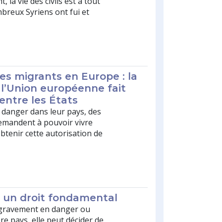
, la vie des civils est à tout
reux Syriens ont fui et
des migrants en Europe : la
 l’Union européenne fait
é entre les États
n danger dans leur pays, des
mandent à pouvoir vivre
btenir cette autorisation de
st un droit fondamental
gravement en danger ou
e pays, elle peut décider de