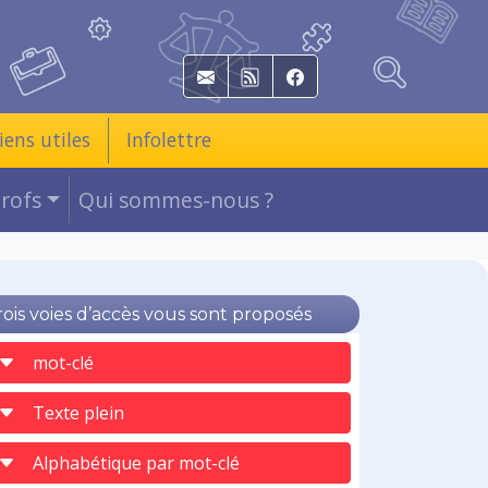
E-mail
RSS
Facebook
iens utiles
Infolettre
Profs
Qui sommes-nous ?
rois voies d’accès vous sont proposés
mot-clé
Texte plein
Alphabétique par mot-clé