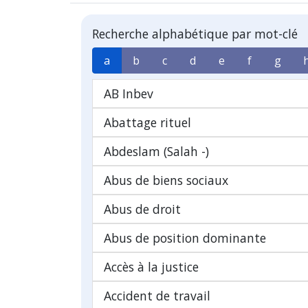
Recherche alphabétique par mot-clé
a
b
c
d
e
f
g
AB Inbev
Abattage rituel
Abdeslam (Salah -)
Abus de biens sociaux
Abus de droit
Abus de position dominante
Accès à la justice
Accident de travail