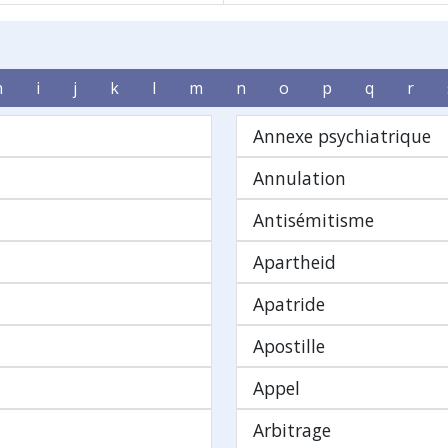
h
i
j
k
l
m
n
o
p
q
r
Annexe psychiatrique
Annulation
Antisémitisme
Apartheid
Apatride
Apostille
Appel
Arbitrage