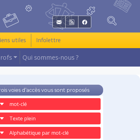
E-mail
RSS
Facebook
iens utiles
Infolettre
Profs
Qui sommes-nous ?
rois voies d’accès vous sont proposés
mot-clé
Texte plein
Alphabétique par mot-clé