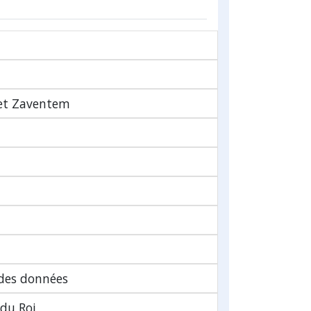
 et Zaventem
 des données
 du Roi