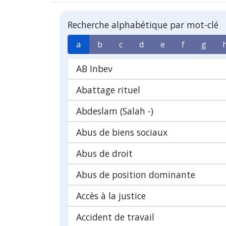
Recherche alphabétique par mot-clé
a
b
c
d
e
f
g
AB Inbev
Abattage rituel
Abdeslam (Salah -)
Abus de biens sociaux
Abus de droit
Abus de position dominante
Accès à la justice
Accident de travail