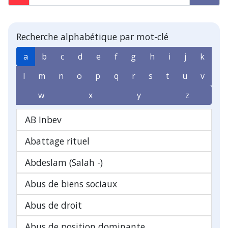
Recherche alphabétique par mot-clé
a
b
c
d
e
f
g
h
i
j
k
l
m
n
o
p
q
r
s
t
u
v
w
x
y
z
AB Inbev
Abattage rituel
Abdeslam (Salah -)
Abus de biens sociaux
Abus de droit
Abus de position dominante