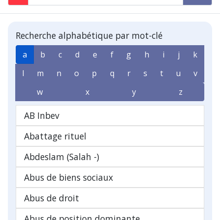
Recherche alphabétique par mot-clé
a
b
c
d
e
f
g
h
i
j
k
l
m
n
o
p
q
r
s
t
u
v
w
x
y
z
AB Inbev
Abattage rituel
Abdeslam (Salah -)
Abus de biens sociaux
Abus de droit
Abus de position dominante