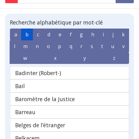
Recherche alphabétique par mot-clé
a
b
c
d
e
f
g
h
i
j
k
l
m
n
o
p
q
r
s
t
u
v
w
x
y
z
Badinter (Robert-)
Bail
Baromètre de la Justice
Barreau
Belges de l’étranger
Belkacem