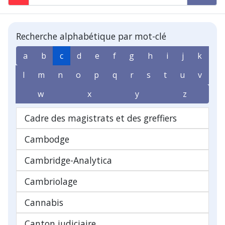
Recherche alphabétique par mot-clé
a
b
c
d
e
f
g
h
i
j
k
l
m
n
o
p
q
r
s
t
u
v
w
x
y
z
Cadre des magistrats et des greffiers
Cambodge
Cambridge-Analytica
Cambriolage
Cannabis
Canton judiciaire