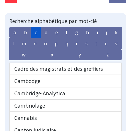
Recherche alphabétique par mot-clé
a
b
c
d
e
f
g
h
i
j
k
l
m
n
o
p
q
r
s
t
u
v
w
x
y
z
Cadre des magistrats et des greffiers
Cambodge
Cambridge-Analytica
Cambriolage
Cannabis
Canton judiciaire