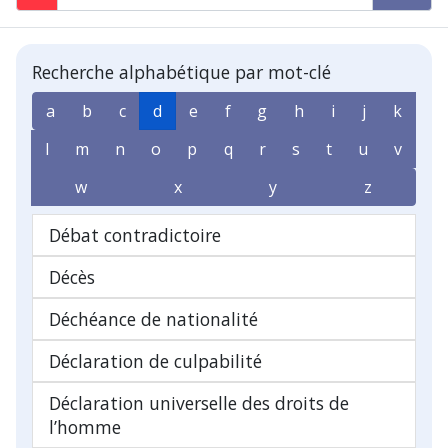
Recherche alphabétique par mot-clé
a
b
c
d
e
f
g
h
i
j
k
l
m
n
o
p
q
r
s
t
u
v
w
x
y
z
Débat contradictoire
Décès
Déchéance de nationalité
Déclaration de culpabilité
Déclaration universelle des droits de
l’homme