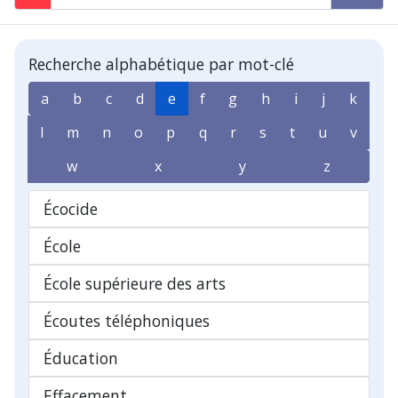
Recherche alphabétique par mot-clé
a
b
c
d
e
f
g
h
i
j
k
l
m
n
o
p
q
r
s
t
u
v
w
x
y
z
Écocide
École
École supérieure des arts
Écoutes téléphoniques
Éducation
Effacement