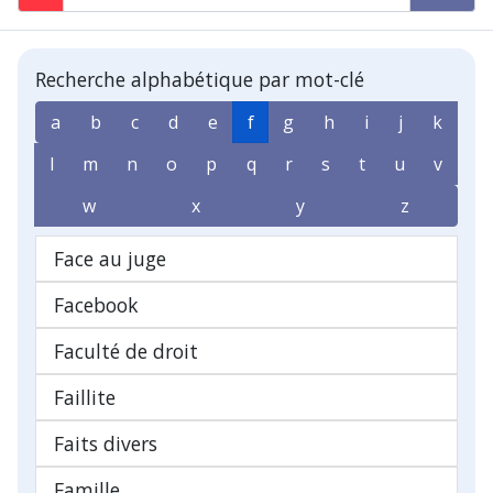
Recherche alphabétique par mot-clé
a
b
c
d
e
f
g
h
i
j
k
l
m
n
o
p
q
r
s
t
u
v
w
x
y
z
Face au juge
Facebook
Faculté de droit
Faillite
Faits divers
Famille