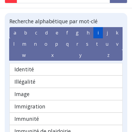
Recherche alphabétique par mot-clé
a
b
c
d
e
f
g
h
i
j
k
l
m
n
o
p
q
r
s
t
u
v
w
x
y
z
Identité
Illégalité
Image
Immigration
Immunité
Immunité de plaidoirie