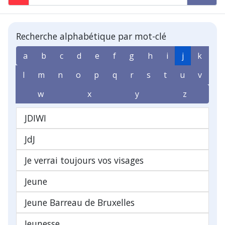
Recherche alphabétique par mot-clé
a
b
c
d
e
f
g
h
i
j
k
l
m
n
o
p
q
r
s
t
u
v
w
x
y
z
JDIWI
JdJ
Je verrai toujours vos visages
Jeune
Jeune Barreau de Bruxelles
Jeunesse