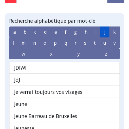
Recherche alphabétique par mot-clé
a
b
c
d
e
f
g
h
i
j
k
l
m
n
o
p
q
r
s
t
u
v
w
x
y
z
JDIWI
JdJ
Je verrai toujours vos visages
Jeune
Jeune Barreau de Bruxelles
Jeunesse