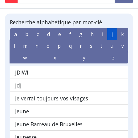
Recherche alphabétique par mot-clé
a
b
c
d
e
f
g
h
i
j
k
l
m
n
o
p
q
r
s
t
u
v
w
x
y
z
JDIWI
JdJ
Je verrai toujours vos visages
Jeune
Jeune Barreau de Bruxelles
Jeunesse