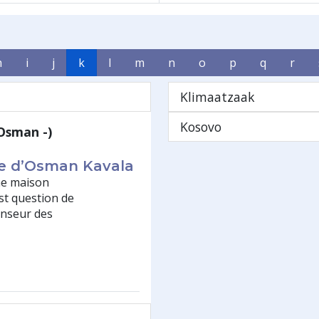
h
i
j
k
l
m
n
o
p
q
r
Klimaatzaak
Kosovo
Osman -)
ste d’Osman Kavala
ne maison
est question de
enseur des