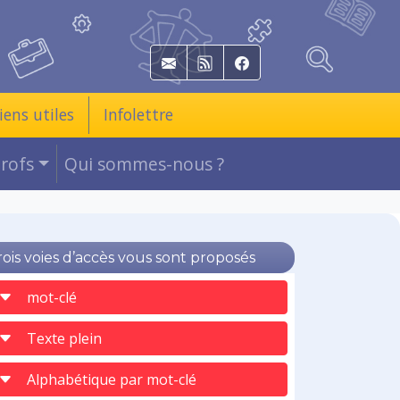
E-mail
RSS
Facebook
iens utiles
Infolettre
Profs
Qui sommes-nous ?
rois voies d’accès vous sont proposés
mot-clé
Texte plein
Alphabétique par mot-clé