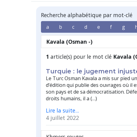
Recherche alphabétique par mot-clé
a
b
c
d
e
f
g
Kavala (Osman -)
1
article(s) pour le mot clé
Kavala (
Turquie : le jugement inju
Le Turc Osman Kavala a mis sur pied u
d’édition qui publie des ouvrages où il 
son pays et de sa démocratisation. Déf
droits humains, il a (…)
Lire la suite...
4 juillet 2022
Khmers rouges